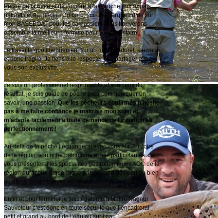
Pêche de la truite et de l’ombre a la mouche aux appâts
naturels et au lancer ! Du bord, sur une barque ou de sur
mon BASSBOAT pour les carnassiers nous trouverons
ensemble la meilleure formule pour vous satisfaire.
Je travaille quotidiennement sur un milieu naturel, sauvage
et donc fragile. Je tiens à le respecter et à partager avec
vous son exclusivité.
Je suis un professionnel responsable et soucieux du
résultat, je suis guide de pêche pour communiquer un
savoir, une passion .
Que les pêcheurs confirmés n’hésite
pas à me faire confiance je maitrise mon sujet et
m’adapte facilement a toute demande de l’initiation au
perfectionnement !
Au-delà de la pêche j’échangerai avec vous sur l’histoire
de la région, son riche patrimoine et ses particularités. Je
vous présenterai les spécialités gastronomiques AOC de la
région durant un pique-nique pris au bord de l’eau ou bien
au gîte si vous réservez un séjour.
Enfin et pour terminer je suis également Maître Nageur
Sauveteur c’est donc en toute sécurité que j’encadrerai
petit et grand au bord de l’eau ou sur l’eau !