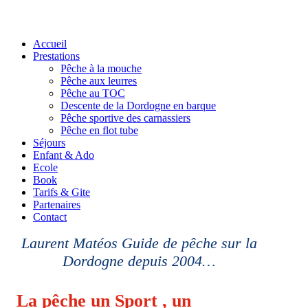
Accueil
Prestations
Pêche à la mouche
Pêche aux leurres
Pêche au TOC
Descente de la Dordogne en barque
Pêche sportive des carnassiers
Pêche en flot tube
Séjours
Enfant & Ado
Ecole
Book
Tarifs & Gite
Partenaires
Contact
Laurent Matéos Guide de pêche sur la
Dordogne depuis 2004…
La pêche un Sport , un