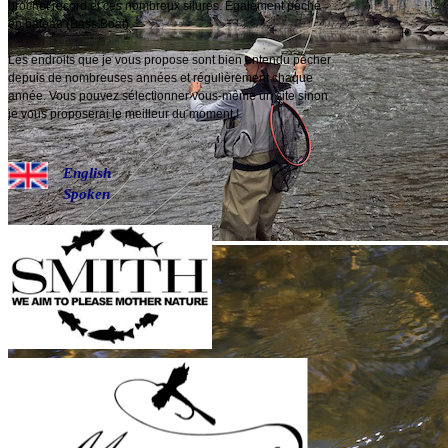
brochet record et ces nombreux silures. Egalement pêche
en bateau (Bass Boat).
Les endroits que je vous propose sont bien entendu pêcher
depuis de nombreuses années et régulièrement chaque
année. Vous pouvez sélectionner vous-même un site sinon
je vous proposerai le meilleur du moment !
English
Spoken