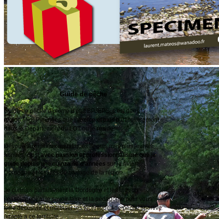
Guide de pêche
Guide de pêche diplômé d’état BPJEPS, c’est dans la
région Midi-Pyrénées que j’exerce et plus particulièrement
dans le Département du LOT ou je réside.
Dévoué aux milieux aquatiques depuis mes plus jeunes
années, c’est
avec passion et professionnalisme que je
guide depuis une quinzaine d’années
sur la rivière
Dordogne et les lacs de barrage de la région.
Je connais parfaitement la Dordogne et les lacs ou
j’enseigne ; j’ai le savoir faire et la pédagogie pour vous
faire découvrir et maitriser les techniques de pêche sportive
adapté a ce territoire :