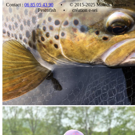
Contact :
06 85 05 43 90
• © 2015-2025 Matéos Laurent -
Pescofish • création e-sei