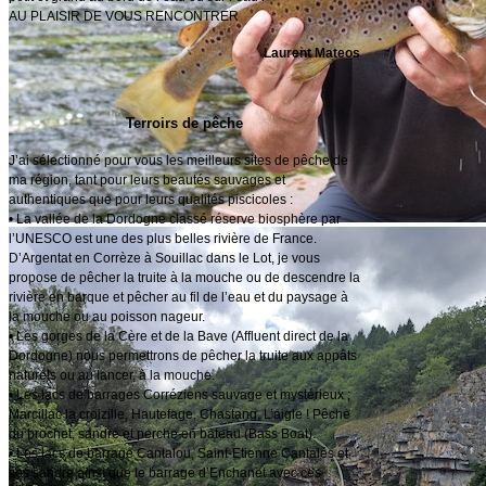
AU PLAISIR DE VOUS RENCONTRER
Laurent Mateos
Terroirs de pêche
J’ai sélectionné pour vous les meilleurs sites de pêche de
ma région, tant pour leurs beautés sauvages et
authentiques que pour leurs qualités piscicoles :
• La vallée de la Dordogne classé réserve biosphère par
l’UNESCO est une des plus belles rivière de France.
D’Argentat en Corrèze à Souillac dans le Lot, je vous
propose de pêcher la truite à la mouche ou de descendre la
rivière en barque et pêcher au fil de l’eau et du paysage à
la mouche ou au poisson nageur.
• Les gorges de la Cère et de la Bave (Affluent direct de la
Dordogne) nous permettrons de pêcher la truite aux appâts
naturels ou au lancer, à la mouche.
• Les lacs de barrages Corréziens sauvage et mystérieux ;
Marcillac la croizille, Hautefage, Chastang, L’aigle ! Pêche
du brochet, sandre et perche en bateau (Bass Boat).
• Les lacs de barrage Cantalou, Saint-Etienne Cantalés et
ses sandre ainsi que le barrage d’Enchanet avec ces